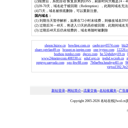
(2)续费后，系统自动 恢复原来的DNS，刷新时间大概是24－4
(3)39-70天，域名处于赎回期（Redemption），此期间域
(4)75天，域名被彻底删除，可以重新注册。
国内域名：
(1) 到期当天暂停解析，如果在72小时未续费，则修改域名D
(2) 过期后36－48天，将进入13天的高价赎回期，此期间域名
(3) 过期后48天后仍未续费的，域名将随时被删除
shqon.htzxw.cn
bowling.com.cn
caobr.pxy0574.com
blz2
share.cgtvlan49.cn
bcuupt.m.jzmjm.com
one.jyytoo.com
12226.
bozhou.jxmlsz.com
dgcsx.com
be.52ghdstyj19.cn
www24meinvcom.408330.cc
gduf.org.cn
ipghd.wcxpb.cn
n
pptgyq.sanyudz.com
sgo.jhw88.com
7b0ae9ea.hmzhyg4l1.cn
9
yirjva1592.3jr2
新站登录
--
网站简介
--
流量交换
--
名站收藏夹
--
广告
Copyright 2005-2026 名站在线[fw