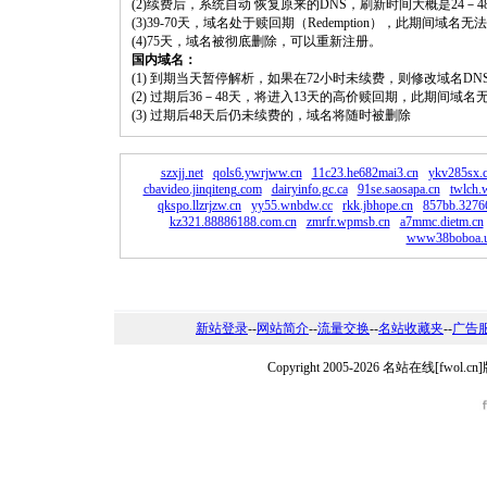
(2)续费后，系统自动 恢复原来的DNS，刷新时间大概是24－4
(3)39-70天，域名处于赎回期（Redemption），此期间域
(4)75天，域名被彻底删除，可以重新注册。
国内域名：
(1) 到期当天暂停解析，如果在72小时未续费，则修改域名D
(2) 过期后36－48天，将进入13天的高价赎回期，此期间域名
(3) 过期后48天后仍未续费的，域名将随时被删除
szxjj.net
qols6.ywrjww.cn
11c23.he682mai3.cn
ykv285sx.
cbavideo.jinqiteng.com
dairyinfo.gc.ca
91se.saosapa.cn
twlch.
qkspo.llzrjzw.cn
yy55.wnbdw.cc
rkk.jbhope.cn
857bb.32766
kz321.88886188.com.cn
zmrfr.wpmsb.cn
a7mmc.dietm.cn
www38boboa.
新站登录
--
网站简介
--
流量交换
--
名站收藏夹
--
广告
Copyright 2005-2026 名站在线[fw