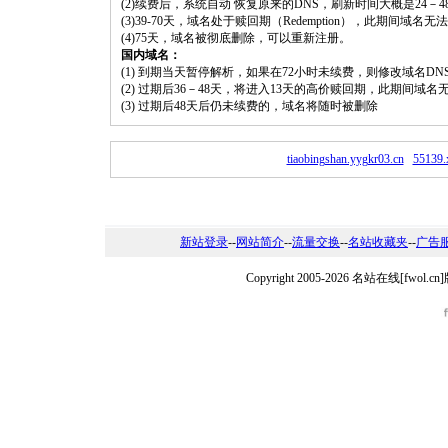
(2)续费后，系统自动 恢复原来的DNS，刷新时间大概是24－4
(3)39-70天，域名处于赎回期（Redemption），此期间域
(4)75天，域名被彻底删除，可以重新注册。
国内域名：
(1) 到期当天暂停解析，如果在72小时未续费，则修改域名D
(2) 过期后36－48天，将进入13天的高价赎回期，此期间域名
(3) 过期后48天后仍未续费的，域名将随时被删除
tiaobingshan.yygkr03.cn
55139.
新站登录
--
网站简介
--
流量交换
--
名站收藏夹
--
广告
Copyright 2005-2026 名站在线[fw