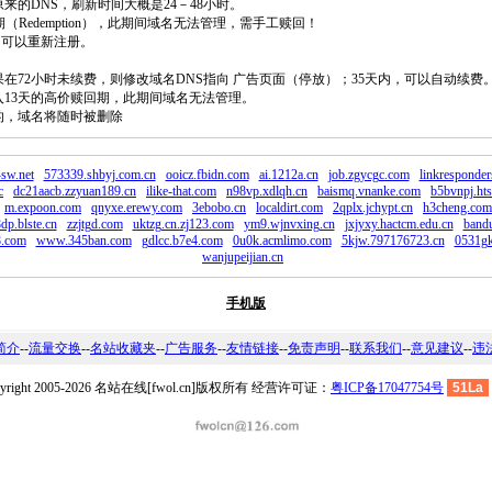
原来的DNS，刷新时间大概是24－48小时。
回期（Redemption），此期间域名无法管理，需手工赎回！
除，可以重新注册。
如果在72小时未续费，则修改域名DNS指向 广告页面（停放）；35天内，可以自动续费
将进入13天的高价赎回期，此期间域名无法管理。
费的，域名将随时被删除
-sw.net
573339.shbyj.com.cn
ooicz.fbidn.com
ai.1212a.cn
job.zgycgc.com
linkresponder
c
dc21aacb.zzyuan189.cn
ilike-that.com
n98vp.xdlqh.cn
baismq.vnanke.com
b5bvnpj.hts
m.expoon.com
qnyxe.erewy.com
3ebobo.cn
localdirt.com
2qplx.jchypt.cn
h3cheng.com
dp.blste.cn
zzjtgd.com
uktzg.cn.zj123.com
ym9.wjnvxing.cn
jxjyxy.hactcm.edu.cn
band
8.com
www.345ban.com
gdlcc.b7e4.com
0u0k.acmlimo.com
5kjw.797176723.cn
0531g
wanjupeijian.cn
手机版
简介
--
流量交换
--
名站收藏夹
--
广告服务
--
友情链接
--
免责声明
--
联系我们
--
意见建议
--
违
pyright 2005-2026 名站在线[fwol.cn]版权所有 经营许可证：
粤ICP备17047754号
51La