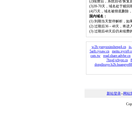
(2)续费后，系统自动 恢复
(3)39-70天，域名处于赎
(4)75天，域名被彻底删
国内域名：
(1) 到期当天暂停解析，
(2) 过期后36－48天，
(3) 过期后48天后仍未续
w2b.yunyuxinsheng4.cn
is
5arlt.cysaw.cn
meitu.xycp9.c
cuts.tw
read.share.advbe.cn
7hxgl.jchypt.cn
8
donglisuye.b2b.huangye8
新站登录
--
网站
Co