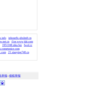
。
s.info
iphone6s.qhxlmft.cn
w.net.cn
j1oe.www.jiiit.com
1951108.ziku.biz
fwol.cc
u.cometonice.com
k.com
21.xiaoying740.cn
法举报
--
侵权举报