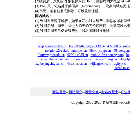
(2)续费后，系统自动 恢复原来的DNS，刷新时间大概是24－4
(3)39-70天，域名处于赎回期（Redemption），此期间域
(4)75天，域名被彻底删除，可以重新注册。
国内域名：
(1) 到期当天暂停解析，如果在72小时未续费，则修改域名D
(2) 过期后36－48天，将进入13天的高价赎回期，此期间域名
(3) 过期后48天后仍未续费的，域名将随时被删除
wap.guomocot8.info
66819cf4b.magneti139.cn
422868.ee.xinha
mkgdb.5252bi.cc
lmmfjxs.cn
9bokf.jchypt.cn
484coxgj.g
9kurv.zqpwco61.cn
02001.tl235.cn
mobile.i8zri.notchg.com
bc
meteouithuizen.nl
uz8.xinxiaocheng.cn
www.ift.org.cn
ehg.olj
xzj.beijingshiguan.cn
439.shancu.cn
wfjiangsen.com
dghyjx.cn
1cee8.miss
新站登录
--
网站简介
--
流量交换
--
名站收藏夹
--
广告
Copyright 2005-2026 名站在线[fw