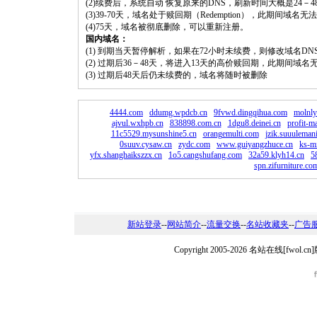
(2)续费后，系统自动 恢复原来的DNS，刷新时间大概是24－4
(3)39-70天，域名处于赎回期（Redemption），此期间域
(4)75天，域名被彻底删除，可以重新注册。
国内域名：
(1) 到期当天暂停解析，如果在72小时未续费，则修改域名D
(2) 过期后36－48天，将进入13天的高价赎回期，此期间域名
(3) 过期后48天后仍未续费的，域名将随时被删除
4444.com
ddumg.wpdcb.cn
9fvwd.dingqihua.com
molnl
ajvul.wxhpb.cn
838898.com.cn
1dgu8.deinei.cn
profit-m
11c5529.mysunshine5.cn
orangemulti.com
jzik.suuuleman
0suuv.cysaw.cn
zydc.com
www.guiyangzhuce.cn
ks-m
yfx.shanghaikszzx.cn
1o5.cangshufang.com
32a59.klyh14.cn
5
spn.zifurniture.co
新站登录
--
网站简介
--
流量交换
--
名站收藏夹
--
广告
Copyright 2005-2026 名站在线[fw