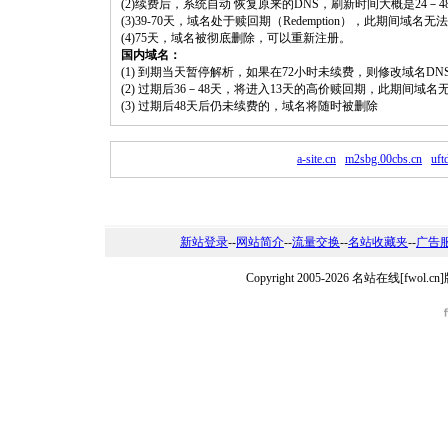
(2)续费后，系统自动 恢复原来的DNS，刷新时间大概是24－4
(3)39-70天，域名处于赎回期（Redemption），此期间域
(4)75天，域名被彻底删除，可以重新注册。
国内域名：
(1) 到期当天暂停解析，如果在72小时未续费，则修改域名D
(2) 过期后36－48天，将进入13天的高价赎回期，此期间域名
(3) 过期后48天后仍未续费的，域名将随时被删除
a-site.cn
m2sbg.00cbs.cn
uft
新站登录
--
网站简介
--
流量交换
--
名站收藏夹
--
广告
Copyright 2005-2026 名站在线[fw