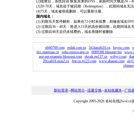
(2)续费后，系统自动 恢复原来的DNS，刷新时间大概是24－4
(3)39-70天，域名处于赎回期（Redemption），此期间域
(4)75天，域名被彻底删除，可以重新注册。
国内域名：
(1) 到期当天暂停解析，如果在72小时未续费，则修改域名D
(2) 过期后36－48天，将进入13天的高价赎回期，此期间域名
(3) 过期后48天后仍未续费的，域名将随时被删除
gbb0769.com
erdali.com.cn
5d.liaozhi16.cn
hzyzsc.com
w
tlvc.nianruan.cn
sohu.eizuowang.cn
0009398.filmstart.biz
www.c
asp-net-example.blogspot.com
ekxgk.pg137.cn
wdjycj.com
tha
20cca818.axin2.cn
fptr.cn.zj123.com
www.ahaqan.com
zkyf
chinas
新站登录
--
网站简介
--
流量交换
--
名站收藏夹
--
广告
Copyright 2005-2026 名站在线[fw