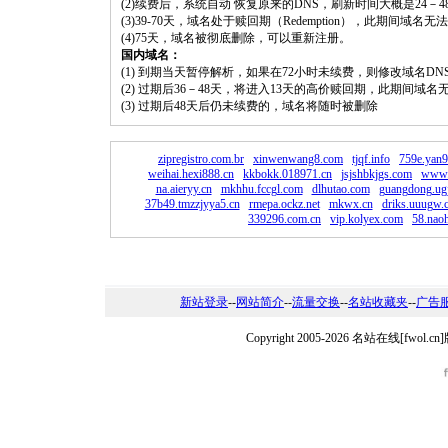
(2)续费后，系统自动 恢复原来的DNS，刷新时间大概是24－4
(3)39-70天，域名处于赎回期（Redemption），此期间域
(4)75天，域名被彻底删除，可以重新注册。
国内域名：
(1) 到期当天暂停解析，如果在72小时未续费，则修改域名D
(2) 过期后36－48天，将进入13天的高价赎回期，此期间域名
(3) 过期后48天后仍未续费的，域名将随时被删除
zipregistro.com.br
xinwenwang8.com
tjqf.info
759e.yan9
weihai.hexi888.cn
kkbokk.018971.cn
jsjshbkjgs.com
www.
na.aieryy.cn
mkhhu.fccgl.com
dlhutao.com
guangdong.ug
37b49.tmzzjyya5.cn
rmepa.ockz.net
mkwx.cn
driks.uuugw.
339296.com.cn
vip.kolyex.com
58.naoh
新站登录
--
网站简介
--
流量交换
--
名站收藏夹
--
广告
Copyright 2005-2026 名站在线[fw