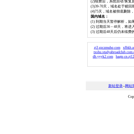
(2)续费后，系统自动 恢复
(3)39-70天，域名处于赎
(4)75天，域名被彻底删
国内域名：
(1) 到期当天暂停解析，
(2) 过期后36－48天，
(3) 过期后48天后仍未续
zj3.gzczmuhq.com
xfbkh.
txshu.studyabroadclub.com.
dh.yyyk2.com
haajq.cn.zj1
新站登录
--
网站
Co