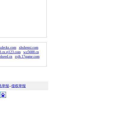
。
rkdecks.com
xhshensi.com
.cn.zj123.com
wz5688.cn
lseed.cn
rxjh.17game.com
法举报
--
侵权举报