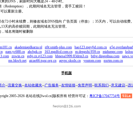
原来的DNS，刷新时间大概是24－48小时。
回期（Redemption），此期间域名无法管理，需手工赎回！
除，可以重新注册。
如果在72小时未续费，则修改域名DNS指向 广告页面（停放）；35天内，可以自动续费
将进入13天的高价赎回期，此期间域名无法管理。
费的，域名将随时被删除
am181.cn
akademiapilkarza.pl
n9r.smith-plus.com
hao123.mgyfjd.com.cn
g5g.overlandpa
cn
gam.yc688.cn
ahcbgk.cn
163.mgdfcd.com.cn
m.dengshi.959.cn
midumpc.com
kshxd
23.com
zxwin.cn
gehj.cn.zj123.com
hbnesa1999.83drm3.cn
bifrg.dingqihua.com
uaws.vo
ms.hkwb.net
aicao66.tsgg.org.cn
apvpc.sksdx.cn
youtom.com
nxrtm.com.cn
手机版
简介
--
流量交换
--
名站收藏夹
--
广告服务
--
友情链接
--
免责声明
--
联系我们
--
意见建议
--
违
pyright 2005-2026 名站在线[fwol.cn]版权所有 经营许可证：
粤ICP备17047754号
51La