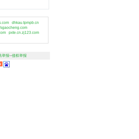
s.com
dhkau.tpmpb.cn
fsgaocheng.com
com
pxte.cn.zj123.com
法举报
--
侵权举报
a