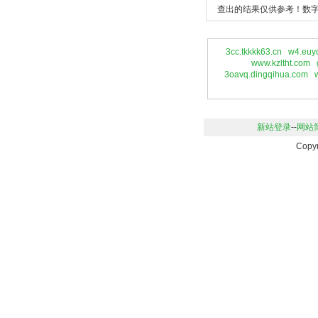
查出的结果仅供参考！数字
3cc.tkkkk63.cn
w4.euy
www.kzltht.com
3oavq.dingqihua.com
新站登录
--
网站
Copy