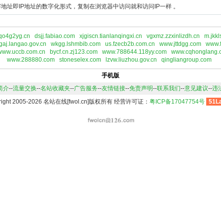
地址即IP地址的数字化形式，复制在浏览器中访问就和访问IP一样 。
qo4g2yg.cn
dsjj.fabiao.com
xjgiscn.tianlanqingxi.cn
vgxmz.zzxinlizdh.cn
m.jkkl
gaj.langao.gov.cn
wkgg.lshmbib.com
us.fzecb2b.com.cn
www.jttdgg.com
www.
www.uccb.com.cn
bycf.cn.zj123.com
www.788644.118yy.com
www.cqhonglang.
www.288880.com
stoneselex.com
lzvw.liuzhou.gov.cn
qingliangroup.com
手机版
简介
--
流量交换
--
名站收藏夹
--
广告服务
--
友情链接
--
免责声明
--
联系我们
--
意见建议
--
违
right 2005-2026 名站在线[fwol.cn]版权所有 经营许可证：
粤ICP备17047754号
51L