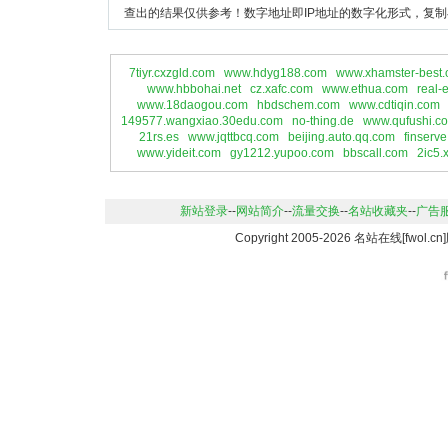
查出的结果仅供参考！数字地址即IP地址的数字化形式，复制
7tiyr.cxzgld.com
www.hdyg188.com
www.xhamster-best.
www.hbbohai.net
cz.xafc.com
www.ethua.com
real-
www.18daogou.com
hbdschem.com
www.cdtiqin.com
149577.wangxiao.30edu.com
no-thing.de
www.qufushi.c
21rs.es
www.jqttbcq.com
beijing.auto.qq.com
finserv
www.yideit.com
gy1212.yupoo.com
bbscall.com
2ic5.
新站登录
--
网站简介
--
流量交换
--
名站收藏夹
--
广告
Copyright 2005-2026 名站在线[fwo