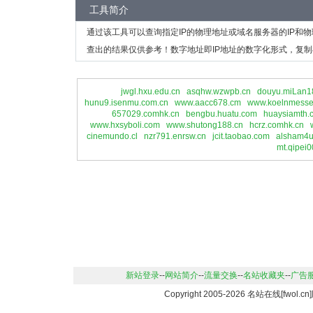
工具简介
通过该工具可以查询指定IP的物理地址或域名服务器的IP和
查出的结果仅供参考！数字地址即IP地址的数字化形式，复制
jwgl.hxu.edu.cn
asqhw.wzwpb.cn
douyu.miLan1
hunu9.isenmu.com.cn
www.aacc678.cm
www.koelnmesse
657029.comhk.cn
bengbu.huatu.com
huaysiamth.
www.hxsyboli.com
www.shutong188.cn
hcrz.comhk.cn
cinemundo.cl
nzr791.enrsw.cn
jcit.taobao.com
alsham4u
mt.qipei
新站登录
--
网站简介
--
流量交换
--
名站收藏夹
--
广告
Copyright 2005-2026 名站在线[fwo