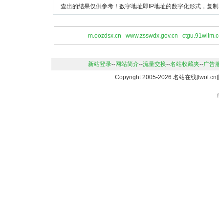
查出的结果仅供参考！数字地址即IP地址的数字化形式，复制
m.oozdsx.cn
www.zsswdx.gov.cn
ctgu.91wllm.
新站登录
--
网站简介
--
流量交换
--
名站收藏夹
--
广告
Copyright 2005-2026 名站在线[fwo