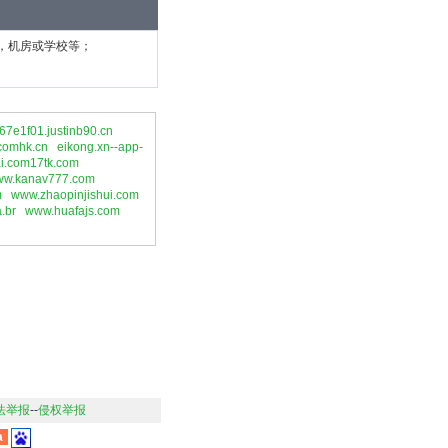
，机房或学校等；
67e1f01.justinb90.cn
comhk.cn
eikong.xn--app-
i.com17tk.com
w.kanav777.com
m
www.zhaopinjishui.com
a.br
www.huafajs.com
法举报
--
侵权举报
a