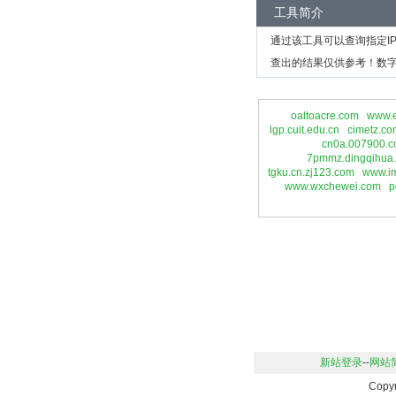
工具简介
通过该工具可以查询指定I
查出的结果仅供参考！数字
oaltoacre.com
www.
lgp.cuit.edu.cn
cimetz.co
cn0a.007900.
7pmmz.dingqihua
tgku.cn.zj123.com
www.im
www.wxchewei.com
p
新站登录
--
网站
Copy