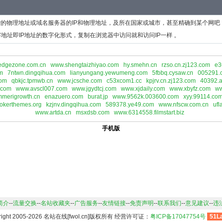
P的物理地址或域名服务器的IP和物理地址，及所在国家或城市，甚至精确到某个网吧
地址即IP地址的数字化形式，复制在浏览器中访问就和访问IP一样 。
edgezone.com.cn
www.shengtaizhiyao.com
hy.smehn.cn
rzso.cn.zj123.com
e3
m
7ntwn.dingqihua.com
lianyungang.yewumeng.com
5fbbq.cysaw.cn
005291.
com
qbkjc.tpmwb.cn
www.jcsche.com
c53xcom1.cc
kpjrv.cn.zj123.com
40392.a
.com
www.avscl007.com
www.jgydtcj.com
www.xjdaily.com
www.xbyfz.com
ww
merigrowth.cn
enazuero.com
burat.jp
www.9562k.003600.com
xyy.99114.co
okerthemes.org
kzjnv.dingqihua.com
589378.ye49.com
www.nfscw.com.cn
ufl
www.artda.cn
msxdsb.com
www.6314558.filmstart.biz
手机版
简介
--
流量交换
--
名站收藏夹
--
广告服务
--
友情链接
--
免责声明
--
联系我们
--
意见建议
--
违
right 2005-2026 名站在线[fwol.cn]版权所有 经营许可证：
粤ICP备17047754号
51L