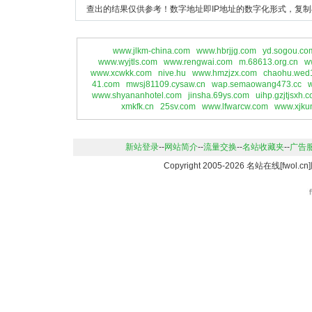
查出的结果仅供参考！数字地址即IP地址的数字化形式，复制
www.jlkm-china.com
www.hbrjjg.com
yd.sogou.co
www.wyjtls.com
www.rengwai.com
m.68613.org.cn
w
www.xcwkk.com
nive.hu
www.hmzjzx.com
chaohu.wed
41.com
mwsj81109.cysaw.cn
wap.semaowang473.cc
www.shyananhotel.com
jinsha.69ys.com
uihp.gzjtjsxh.
xmkfk.cn
25sv.com
www.lfwarcw.com
www.xjkun
新站登录
--
网站简介
--
流量交换
--
名站收藏夹
--
广告
Copyright 2005-2026 名站在线[fwo