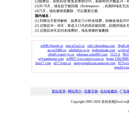
(2)续费后，系统自动 恢复原来的DNS，刷新时间大概是24－4
(3)39-70天，域名处于赎回期（Redemption），此期间域
(4)75天，域名被彻底删除，可以重新注册。
国内域名：
(1) 到期当天暂停解析，如果在72小时未续费，则修改域名D
(2) 过期后36－48天，将进入13天的高价赎回期，此期间域名
(3) 过期后48天后仍未续费的，域名将随时被删除
ee94b.fjgtzgh.cn
imp.to5ca3.cn
ozh1.dingqihua.com
3bjz8.q
an.rxi1689.cn
adultshop.co.jp
hotbooksale.com
wvi4.rs
c8m0v.wanny.jx.cn
mbemuq.ushe005.com
3123.cl
9b55
wfyuandongg.com
av9937.wwwxieevvcom.cn
knjaq.15823696
hrm17.com
ql17.lvgei.cn
qingyoujiafucom.aonecng.com
827wco
mpzfd.wp
新站登录
--
网站简介
--
流量交换
--
名站收藏夹
--
广告
Copyright 2005-2026 名站在线[fw