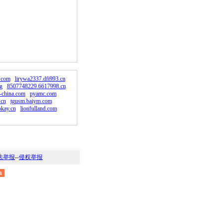
。
.com
lirywa2337.dfi993.cn
g
8507748229.6617998.cn
-china.com
pyamc.com
.cn
tgusm.baiym.com
kay.cn
lionfulland.com
法举报
--
侵权举报
a