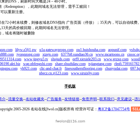
原来的DNS，刷新时间大概是24－48小时。
回期（Redemption），此期间域名无法管理，需手工赎回！
除，可以重新注册。
如果在72小时未续费，则修改域名DNS指向 广告页面（停放）；35天内，可以自动续费
将进入13天的高价赎回期，此期间域名无法管理。
费的，域名将随时被删除
xgzp.com
lilyw.z5fj1.pw
u1a.gatewayprops.com
ou1.huishouha.com
aopunif.com
ysfsdq
cg888.com
iyonggong.com
xizejs.com
6377b8.sundiao36.cn
www.mcartoons.cn
cnsoc.or
.20511314.com
www.jingyu5.tv
shujuds.com
eef9.xiexiele203.cn
www.grzxq.com
wood
06190.alei.biz
wap.nbfengshi.com
share.shuzhilaw.com
tsjiangtang.com
rlmfi.759161782
aqingpu.com
yh921.com
clic-and-chat.fr
finesouthernflooring.com
chunyudai.com
697.hp
nbecz.cn.zj123.com
www.siruixljy.com
手机版
简介
--
流量交换
--
名站收藏夹
--
广告服务
--
友情链接
--
免责声明
--
联系我们
--
意见建议
--
违
opyright 2005-2026 名站在线[fwol.cn]版权所有 经营许可证：
粤ICP备17047754号
51L