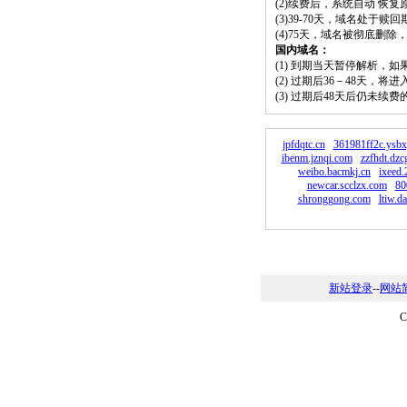
(2)续费后，系统自动 恢复
(3)39-70天，域名处于赎
(4)75天，域名被彻底删
国内域名：
(1) 到期当天暂停解析，
(2) 过期后36－48天，
(3) 过期后48天后仍未续
jpfdqtc.cn
361981ff2c.ysb
ibenm.jznqi.com
zzfhdt.dz
weibo.bacmkj.cn
ixeed
newcar.scclzx.com
80
shronggong.com
ltiw.d
新站登录
--
网站
C