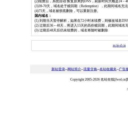
(2)续费后，系统自动 恢复原来的DNS，刷新时间大概是24－4
(3)39-70天，域名处于赎回期（Redemption），此期间域
(4)75天，域名被彻底删除，可以重新注册。
国内域名：
(1) 到期当天暂停解析，如果在72小时未续费，则修改域名D
(2) 过期后36－48天，将进入13天的高价赎回期，此期间域名
(3) 过期后48天后仍未续费的，域名将随时被删除
m.ip-d.cn
新站登录
--
网站简介
--
流量交换
--
名站收藏夹
--
广告
Copyright 2005-2026 名站在线[fw