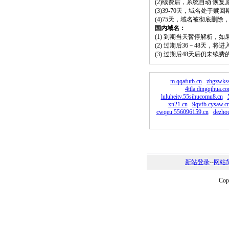
(2)续费后，系统自动 恢复
(3)39-70天，域名处于赎
(4)75天，域名被彻底删
国内域名：
(1) 到期当天暂停解析，
(2) 过期后36－48天，
(3) 过期后48天后仍未续
m.qqafutb.cn
zhgzwkss
4ttla.dingqihua.c
luluheitv.55sihucomu8.cn
xn21.cn
9qvfb.cysaw.c
cwqeu.556096159.cn
dezho
新站登录
--
网站
Co