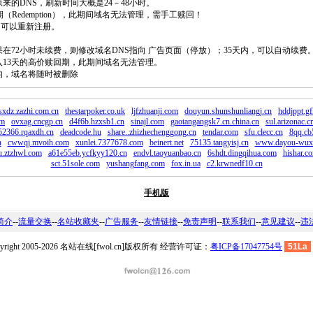
原来的DNS，刷新时间大概是24－48小时。
回期（Redemption），此期间域名无法管理，需手工赎回！
除，可以重新注册。
如果在72小时未续费，则修改域名DNS指向 广告页面（停放）；35天内，可以自动续费
将进入13天的高价赎回期，此期间域名无法管理。
费的，域名将随时被删除
xdz.zazhi.com.cn
thestarpoker.co.uk
ljfzhuanji.com
douyun.shunshunliangj.cn
hddjppt.g
om
ovxag.cncgp.cn
d4f6b.hzxsb1.cn
sinajl.com
gaotangangsk7.cn.china.cn
sul.arizonac.c
52366.rqaxdh.cn
deadcode.hu
share..zhizhechenggong.cn
tendar.com
sfu.clecc.cn
8qq.cb
n
cwwqj.mvoih.com
xunlei.7377678.com
beinert.net
75135.tangyisj.cn
www.dayou-wux
u.ztzhwl.com
a61e55eb.ycfkyy120.cn
endvl.taoyuanbao.cn
6shdt.dingqihua.com
hishar.c
sct.51sole.com
yushangfang.com
fox.in.ua
c2.krwnedf10.cn
手机版
简介
--
流量交换
--
名站收藏夹
--
广告服务
--
友情链接
--
免责声明
--
联系我们
--
意见建议
--
违
pyright 2005-2026 名站在线[fwol.cn]版权所有 经营许可证：
粤ICP备17047754号
51La