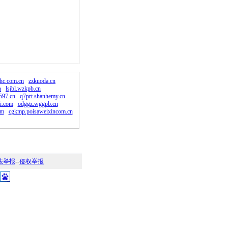
。
fhc.com.cn
zzkuoda.cn
n
lsjbl.wzkpb.cn
597.cn
q7prt.shanhemy.cn
i.com
odggz.wggpb.cn
om
cgkmp.poisaweixincom.cn
法举报
--
侵权举报