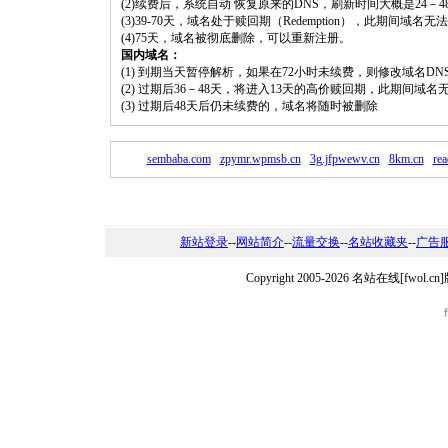
(2)续费后，系统自动 恢复原来的DNS，刷新时间大概是24－4
(3)39-70天，域名处于赎回期（Redemption），此期间域
(4)75天，域名被彻底删除，可以重新注册。
国内域名：
(1) 到期当天暂停解析，如果在72小时未续费，则修改域名D
(2) 过期后36－48天，将进入13天的高价赎回期，此期间域名
(3) 过期后48天后仍未续费的，域名将随时被删除
sembaba.com
zpymr.wpmsb.cn
3g.jfpwewv.cn
8km.cn
re
新站登录
--
网站简介
--
流量交换
--
名站收藏夹
--
广告
Copyright 2005-2026 名站在线[fw