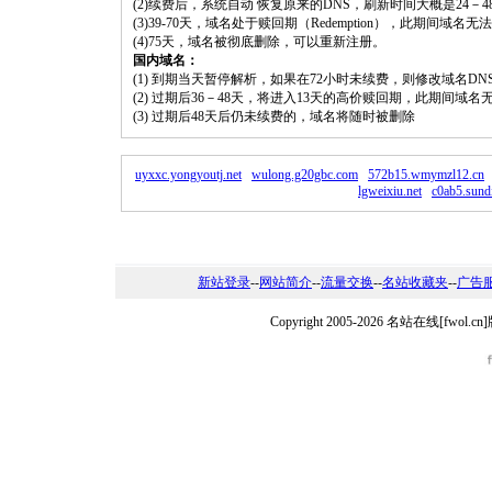
(2)续费后，系统自动 恢复原来的DNS，刷新时间大概是24－4
(3)39-70天，域名处于赎回期（Redemption），此期间域
(4)75天，域名被彻底删除，可以重新注册。
国内域名：
(1) 到期当天暂停解析，如果在72小时未续费，则修改域名D
(2) 过期后36－48天，将进入13天的高价赎回期，此期间域名
(3) 过期后48天后仍未续费的，域名将随时被删除
uyxxc.yongyoutj.net
wulong.g20gbc.com
572b15.wmymzl12.cn
lgweixiu.net
c0ab5.sund
新站登录
--
网站简介
--
流量交换
--
名站收藏夹
--
广告
Copyright 2005-2026 名站在线[fw