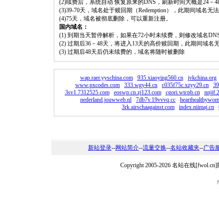
(2)续费后，系统自动 恢复原来的DNS，刷新时间大概是24－4
(3)39-70天，域名处于赎回期（Redemption），此期间域
(4)75天，域名被彻底删除，可以重新注册。
国内域名：
(1) 到期当天暂停解析，如果在72小时未续费，则修改域名D
(2) 过期后36－48天，将进入13天的高价赎回期，此期间域名
(3) 过期后48天后仍未续费的，域名将随时被删除
wap.raer.yyschina.com
935.xiaoying560.cn
jvkchina.org
www.pxcodes.com
333.wgy44.cn
c035f75c.xzyy29.cn
39
3sv1.7312525.com
eoswp.cn.zj123.com
cgori.wtcpb.cn
nnjjf
nederland.jouwweb.nl
7db7v.19vvvq.cc
hearthealthywom
3rk.airschaagainst.com
index.niimaj.cn
新站登录
--
网站简介
--
流量交换
--
名站收藏夹
--
广告
Copyright 2005-2026 名站在线[fw