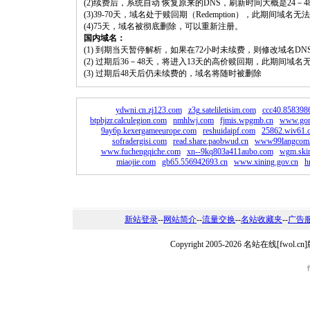
(2)续费后，系统自动 恢复原来的DNS，刷新时间大概是24－4
(3)39-70天，域名处于赎回期（Redemption），此期间域
(4)75天，域名被彻底删除，可以重新注册。
国内域名：
(1) 到期当天暂停解析，如果在72小时未续费，则修改域名D
(2) 过期后36－48天，将进入13天的高价赎回期，此期间域名
(3) 过期后48天后仍未续费的，域名将随时被删除
ydwni.cn.zj123.com
z3g.sateliletisim.com
ccc40.858398
btpbjzr.calculegion.com
nmhlwj.com
fjmis.wpgmb.cn
www.gon
9ay6p.kexergameeurope.com
reshuidaipf.com
25862.wiv61.
sofradergisi.com
read.share.paobwud.cn
www99langcom3
www.fuchengqiche.com
xn--9kq803a411aubo.com
wgm.skin
miaojie.com
gb65.556942693.cn
www.xining.gov.cn
h
新站登录
--
网站简介
--
流量交换
--
名站收藏夹
--
广告
Copyright 2005-2026 名站在线[fw